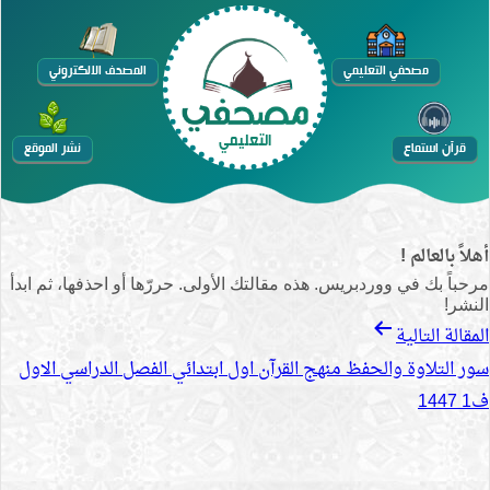
التخطي
إلى
مصحفي التعليمي
المصحف الالكتروني
المحتوى
التعليمي
قرآن استماع
نشر الموقع
أهلاً بالعالم !
مرحباً بك في ووردبريس. هذه مقالتك الأولى. حررّها أو احذفها، ثم ابدأ
النشر!
تصفّح
المقالة التالية
المقالات
سور التلاوة والحفظ منهج القرآن اول ابتدائي الفصل الدراسي الاول
ف1 1447