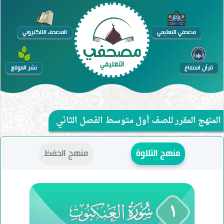
التخطي
إلى
مصحفي التعليمي
المصحف الالكتروني
المحتوى
التعليمي
قرآن استماع
نشر الموقع
المنهج المقرر للصف أول متوسط الفصل الثاني
منهج التلاوة
منهج الحفظ
١
029
surah